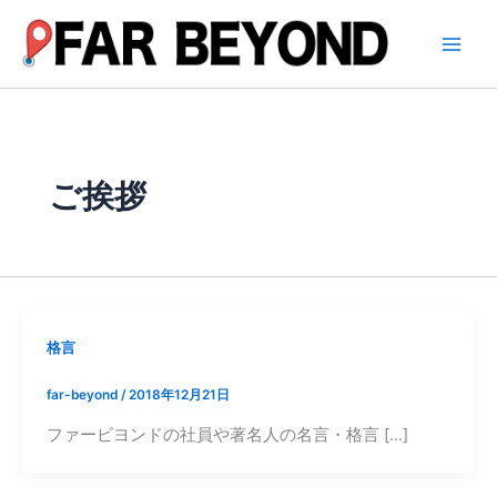
内
容
を
ス
キ
ッ
プ
ご挨拶
格言
far-beyond
/
2018年12月21日
ファービヨンドの社員や著名人の名言・格言 […]