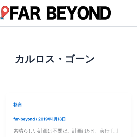
内
容
を
ス
キ
ッ
プ
カルロス・ゴーン
格言
far-beyond
/
2019年1月18日
素晴らしい計画は不要だ。計画は5％、実行 […]