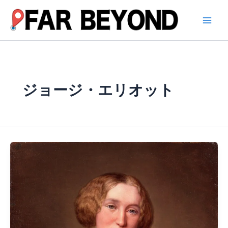
内
容
を
ス
キ
ッ
プ
ジョージ・エリオット