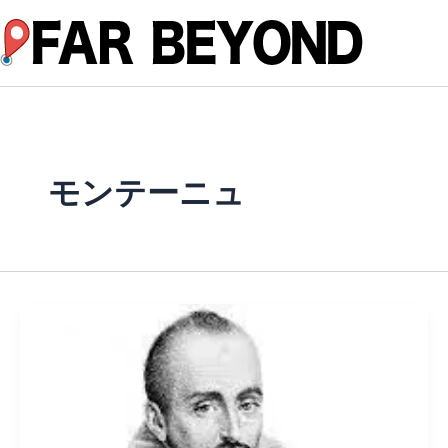
内
容
を
ス
キ
ッ
プ
モンテーニュ