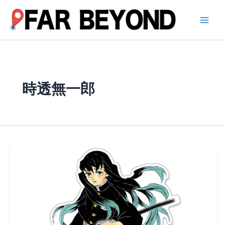
内
容
を
ス
キ
ッ
プ
時透無一郎