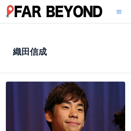
内
容
を
ス
キ
ッ
プ
織田信成