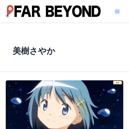
内
容
を
ス
キ
ッ
プ
美樹さやか