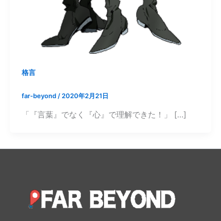
格言
far-beyond
/
2020年2月21日
「『言葉』でなく『心』で理解できた！」 […]