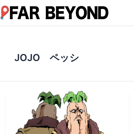
内
容
を
ス
キ
ッ
プ
JOJO ペッシ