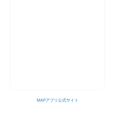
利用者の口コミより毎日最新情報を更新さ
れている喫煙所やトイレ、釣りスポット、
温泉銭湯スポットなどの地点とコメントな
どの情報をAPI連携を使い情報提供できま
す。 弊社しか持っていないレアな最新情報
がリアルタイムで更新されます。 コンテン
ツの拡充などでお使い頂けます。 詳しくは
お問い合わせください。
情報共有MAPくん／ウェブサ
イト版