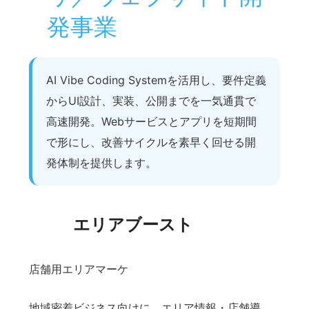
SNS自動投稿システム
AIが文体を学習して投稿文を複数案生成し、画像
作成から予約配信までをワンストップで行う自動
投稿プラットフォームです。X、LinkedIn、
Facebook、Bluesky、Threadsに加え、
WordPressやはてなブログまで横断し、運用工数
を大幅に削減します。
サイトを見る
AI秘書 SecretaAI