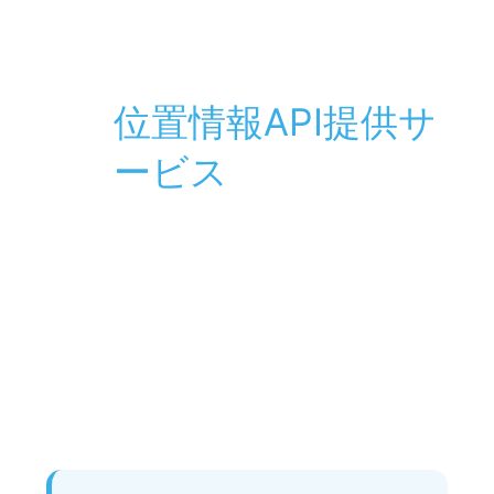
iOS・Androidで大人気の情報共有マップのウェ
ブサイト版。各マップアプリを統合した総合マ
ップサービスです。
AI バイブコーディン
グ｜システム・アプ