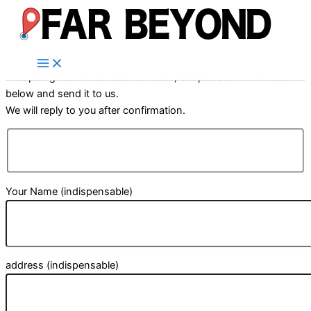
内
容
を
ス
We apologize for the inconvenience, but please fill out the form
キ
below and send it to us.
ッ
We will reply to you after confirmation.
プ
Your Name (indispensable)
address (indispensable)