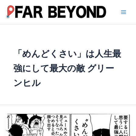
内
容
を
ス
キ
ッ
プ
「めんどくさい」は人生最
強にして最大の敵 グリー
ンヒル