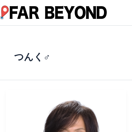
内
容
を
ス
キ
ッ
プ
つんく♂