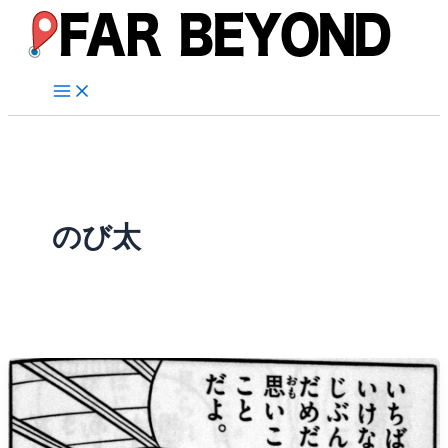
内
容
を
ス
キ
ッ
プ
のび太