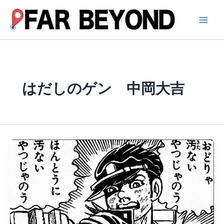
内
容
を
ス
キ
ッ
プ
はだしのゲン 中岡大吉