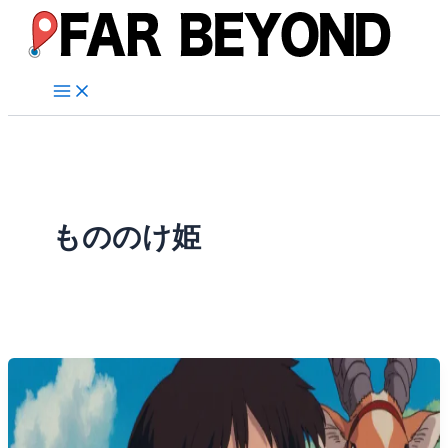
内
容
を
ス
キ
ッ
プ
もののけ姫