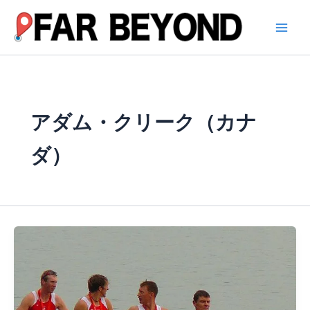
内
容
を
ス
キ
ッ
プ
アダム・クリーク（カナ
ダ）