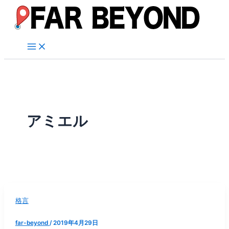
内
容
を
ス
キ
ッ
プ
アミエル
格言
far-beyond
/
2019年4月29日