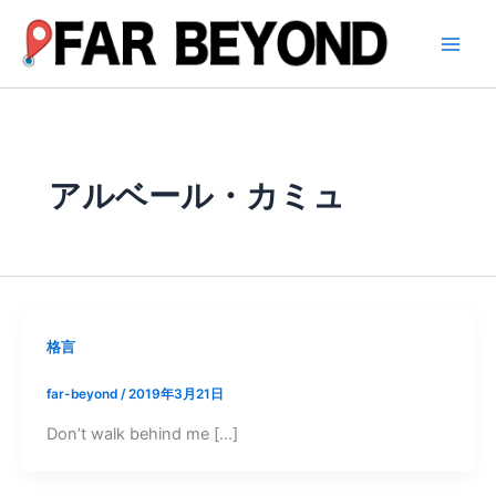
内
容
を
ス
キ
ッ
プ
アルベール・カミュ
格言
far-beyond
/
2019年3月21日
Don’t walk behind me […]