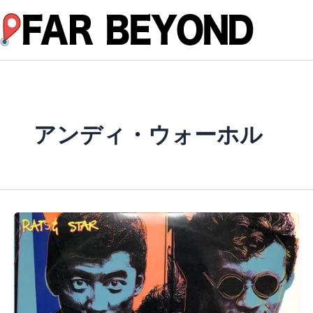
内
容
を
ス
キ
ッ
プ
アンディ・ウォーホル