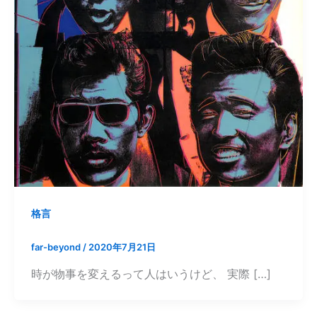
格言
far-beyond
/
2020年7月21日
時が物事を変えるって人はいうけど、 実際 […]