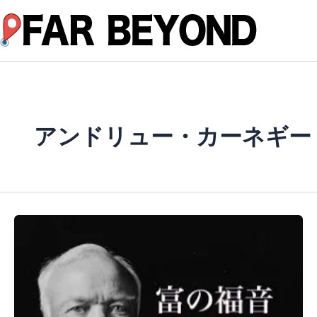
内
容
を
ス
キ
ッ
プ
アンドリュー・カーネギー