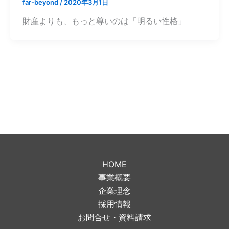
far-beyond
/
2020年3月1日
財産よりも、もっと尊いのは「明るい性格」
HOME
事業概要
企業理念
採用情報
お問合せ・資料請求