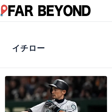
内
容
を
ス
キ
ッ
プ
イチロー