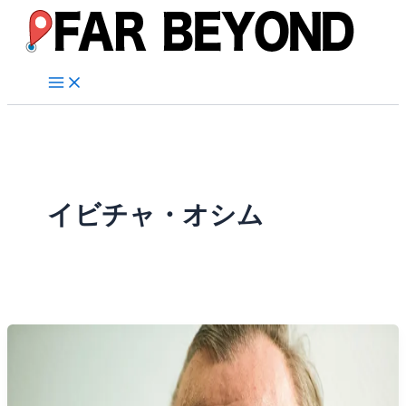
内
容
を
ス
キ
ッ
プ
イビチャ・オシム