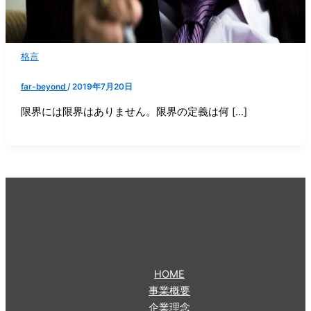
格言
far-beyond
/
2019年7月20日
限界には限界はありません。限界の定義は何 […]
HOME
事業概要
企業理念