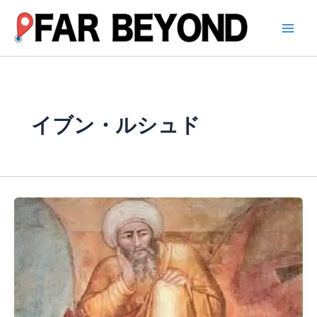
内
容
を
ス
キ
ッ
プ
イブン・ルシュド