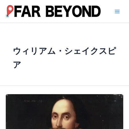
内
容
を
ス
キ
ッ
プ
ウィリアム・シェイクスピ
ア