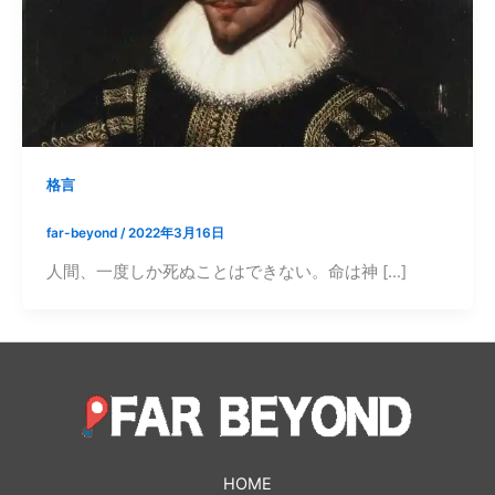
格言
far-beyond
/
2022年3月16日
人間、一度しか死ぬことはできない。命は神 […]
HOME