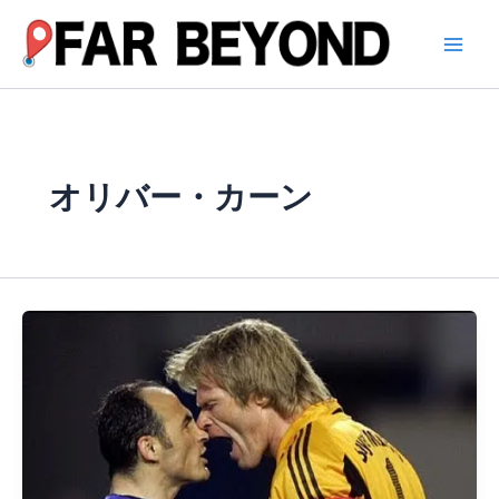
内
容
を
ス
キ
ッ
プ
オリバー・カーン