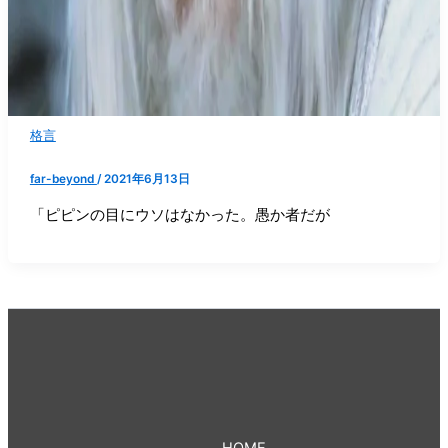
格言
far-beyond
/
2021年6月13日
「ピピンの目にウソはなかった。愚か者だが