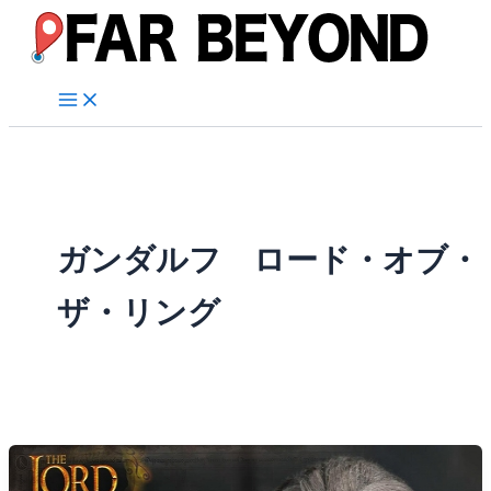
内
容
を
ス
キ
ッ
プ
ガンダルフ ロード・オブ・
ザ・リング