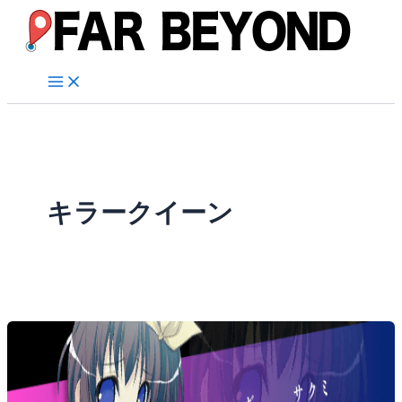
内
容
を
ス
キ
ッ
プ
キラークイーン