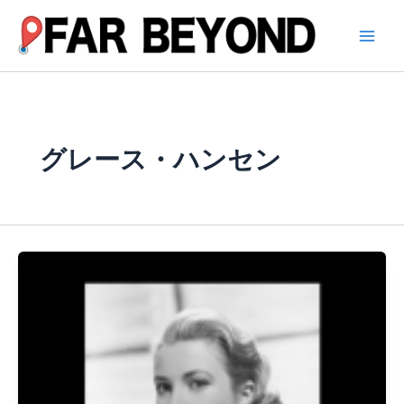
内
容
を
ス
キ
ッ
プ
グレース・ハンセン