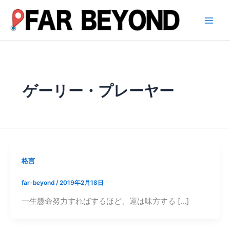
内
容
を
ス
キ
ッ
プ
ゲーリー・プレーヤー
格言
far-beyond
/
2019年2月18日
一生懸命努力すればするほど、運は味方する […]