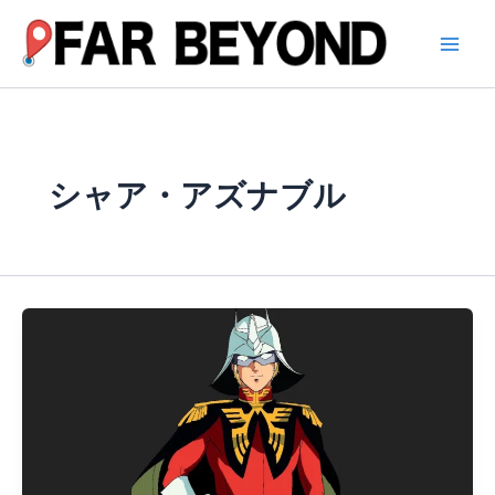
内
容
を
ス
キ
ッ
プ
シャア・アズナブル