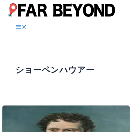
内
容
を
ス
キ
ッ
プ
ショーペンハウアー