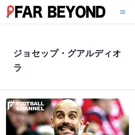
内
容
を
ス
キ
ッ
プ
ジョセップ・グアルディオ
ラ