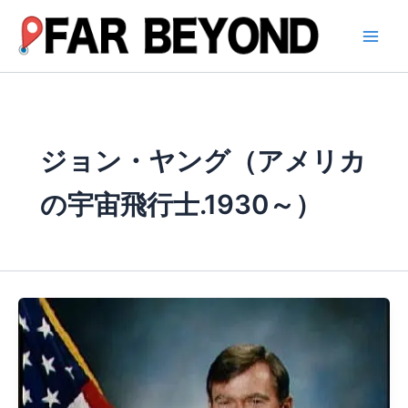
内
容
を
ス
キ
ッ
プ
ジョン・ヤング（アメリカ
の宇宙飛行士.1930～）