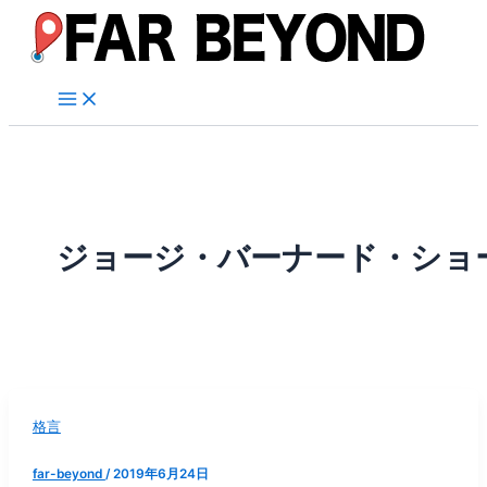
内
容
を
ス
キ
ッ
プ
ジョージ・バーナード・ショ
格言
far-beyond
/
2019年6月24日