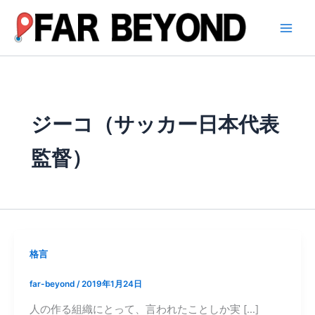
内
容
を
ス
キ
ッ
プ
ジーコ（サッカー日本代表
監督）
格言
far-beyond
/
2019年1月24日
人の作る組織にとって、言われたことしか実 […]