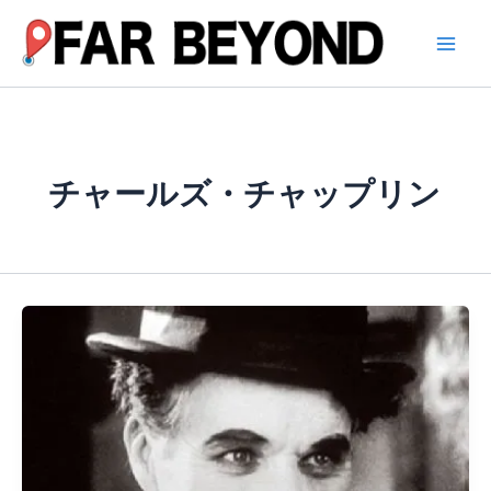
内
容
を
ス
キ
ッ
プ
チャールズ・チャップリン