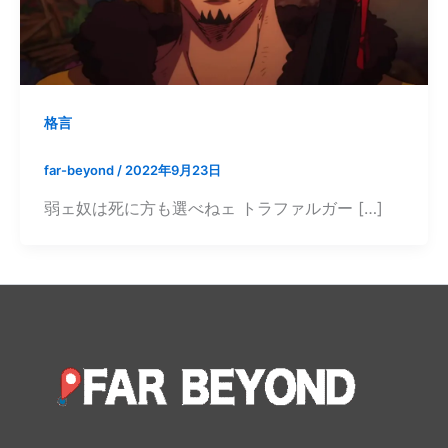
格言
far-beyond
/
2022年9月23日
弱ェ奴は死に方も選べねェ トラファルガー […]