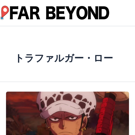
内
容
を
ス
キ
ッ
プ
トラファルガー・ロー