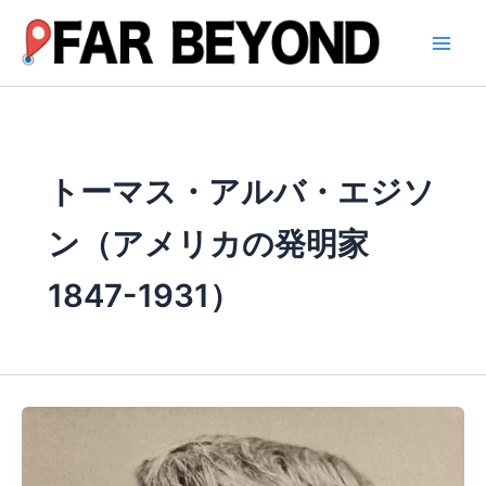
内
容
を
ス
キ
ッ
プ
トーマス・アルバ・エジソ
ン（アメリカの発明家
1847-1931）