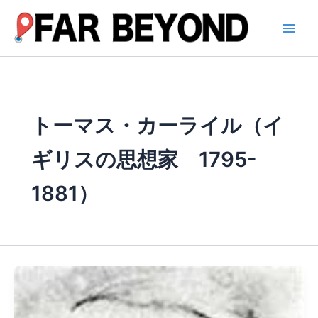
内
容
を
ス
キ
ッ
プ
トーマス・カーライル（イ
ギリスの思想家 1795-
1881）