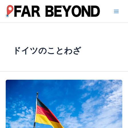
内
容
を
ス
キ
ッ
プ
ドイツのことわざ