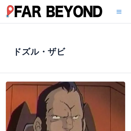
内
容
を
ス
キ
ッ
プ
ドズル・ザビ