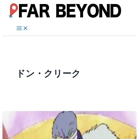
内
容
を
ス
キ
ッ
プ
ドン・クリーク