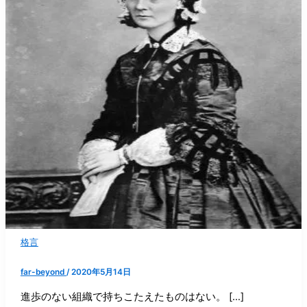
格言
far-beyond
/
2020年5月14日
進歩のない組織で持ちこたえたものはない。 […]