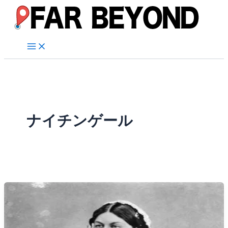
内
容
を
ス
キ
ッ
プ
ナイチンゲール