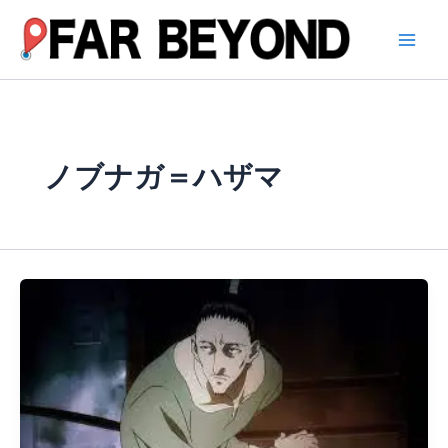
内
容
を
ス
キ
ッ
プ
ノブナガ＝ハザマ