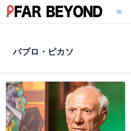
内
容
を
ス
キ
ッ
プ
パブロ・ピカソ