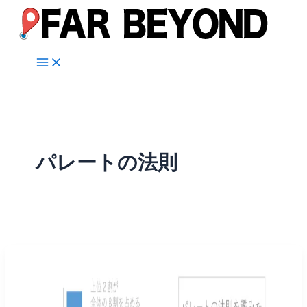
内
容
を
ス
キ
ッ
プ
パレートの法則