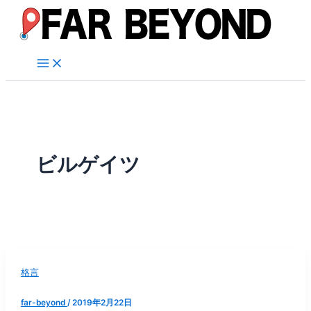
内
容
を
ス
キ
ッ
プ
ビルゲイツ
格言
far-beyond
/
2019年2月22日