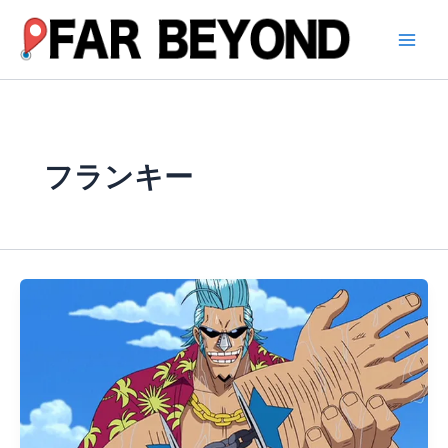
内
容
を
ス
キ
ッ
プ
フランキー