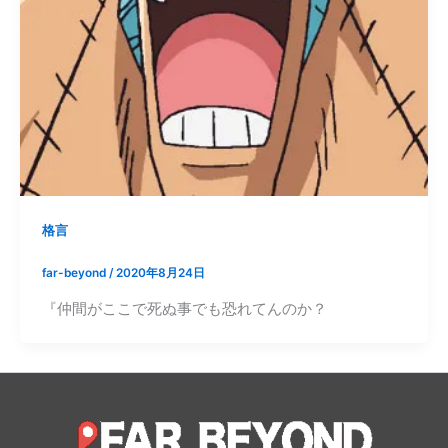
格言
far-beyond
/
2020年8月24日
『仲間がここで死ぬ事でも恐れてんのか？