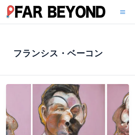
内
容
を
ス
キ
ッ
プ
フランシス・ベーコン