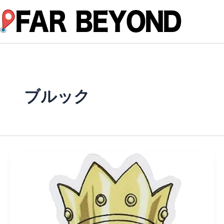
内
容
を
ス
キ
ッ
プ
ブルック