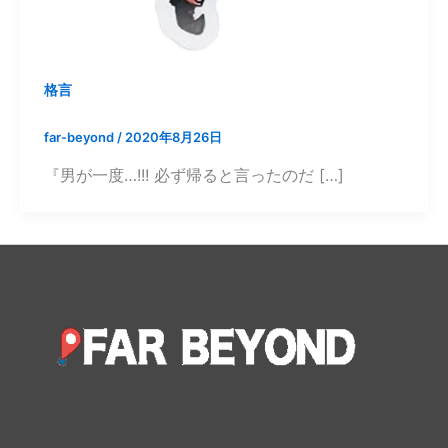
格言
far-beyond
/
2020年8月26日
『男が一度…!!! 必ず帰ると言ったのだ […]